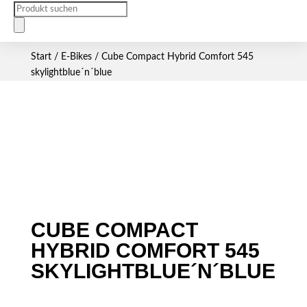
Products
search
Start
/
E-Bikes
/ Cube Compact Hybrid Comfort 545
skylightblue´n´blue
CUBE COMPACT
HYBRID COMFORT 545
SKYLIGHTBLUE´N´BLUE