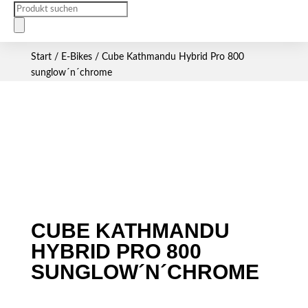
Products
search
Start
/
E-Bikes
/ Cube Kathmandu Hybrid Pro 800
sunglow´n´chrome
CUBE KATHMANDU
HYBRID PRO 800
SUNGLOW´N´CHROME