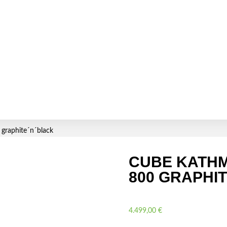
graphite´n´black
CUBE KATHM
800 GRAPHI
4.499,00
€