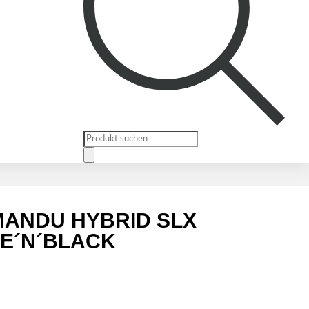
Products
search
ANDU HYBRID SLX
TE´N´BLACK