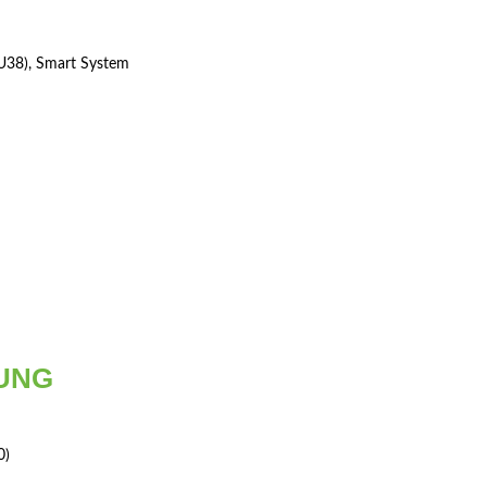
U38), Smart System
UNG
0)