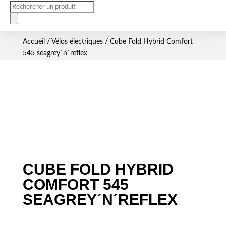
Recherche
de
produits
Accueil
/
Vélos électriques
/ Cube Fold Hybrid Comfort
545 seagrey´n´reflex
CUBE FOLD HYBRID
COMFORT 545
SEAGREY´N´REFLEX