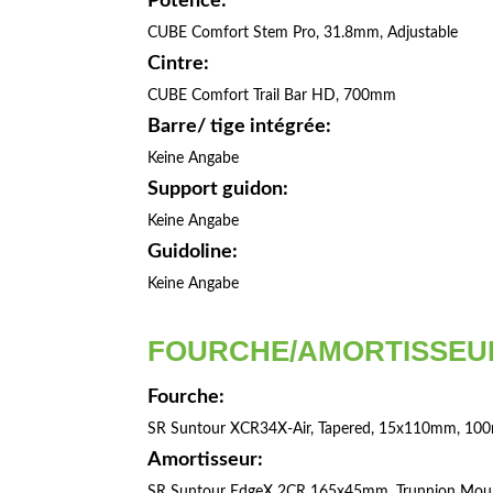
Potence:
CUBE Comfort Stem Pro, 31.8mm, Adjustable
Cintre:
CUBE Comfort Trail Bar HD, 700mm
Barre/ tige intégrée:
Keine Angabe
Support guidon:
Keine Angabe
Guidoline:
Keine Angabe
FOURCHE/AMORTISSEU
Fourche:
SR Suntour XCR34X-Air, Tapered, 15x110mm, 1
Amortisseur:
SR Suntour EdgeX 2CR 165x45mm, Trunnion Mou