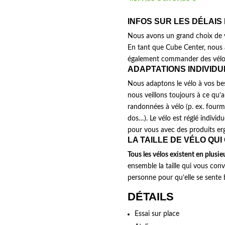
prix
prix
INFOS SUR LES DÉLAIS
initial
actuel
était :
est :
Nous avons un grand choix de v
4.199,00 €.
3.989,00 
En tant que Cube Center, nous 
également commander des vélos
ADAPTATIONS INDIVID
Nous adaptons le vélo à vos beso
nous veillons toujours à ce qu
randonnées à vélo (p. ex. fourm
dos…). Le vélo est réglé individ
pour vous avec des produits er
LA TAILLE DE VÉLO QUI
Tous les vélos existent en plusieur
ensemble la taille qui vous conv
personne pour qu’elle se sente 
DÉTAILS
Essai sur place