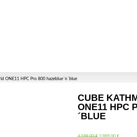
id ONE11 HPC Pro 800 hazeblue´n´blue
CUBE KATH
ONE11 HPC 
´BLUE
Le
Le
4.199,00
€
3.989,00
€