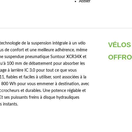
Atelier
VÉLOS
hnologie de la suspension intégrale à un vélo
plus de confort et une meilleure adhérence, même
OFFR
urche suspendue pneumatique Suntour XCR34X et
usqu’à 100 mm de débattement pour absorber les
gage à larrière IC 3.0 pour tout ce que vous
fiables et faciles à utiliser, sont associées à la
rie 800 Wh pour vous emmener à destination, avec
rocheurs et durables. Une potence réglable et
Et ses puissants freins à disque hydrauliques
 instants.