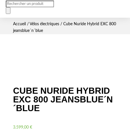
Recherche
de
produits
Accueil
/
Vélos électriques
/ Cube Nuride Hybrid EXC 800
jeansblue´n´blue
CUBE NURIDE HYBRID
EXC 800 JEANSBLUE´N
´BLUE
3.599,00
€