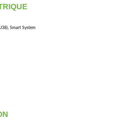
TRIQUE
U38), Smart System
ON