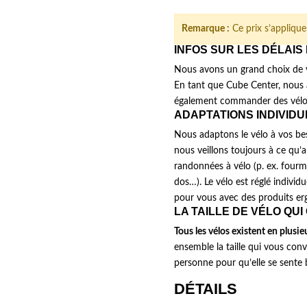
initial
actuel
était :
est :
Remarque :
Ce prix s’applique 
3.199,00 €.
2.720,00 
INFOS SUR LES DÉLAIS
Nous avons un grand choix de v
En tant que Cube Center, nous 
également commander des vélos
ADAPTATIONS INDIVID
Nous adaptons le vélo à vos beso
nous veillons toujours à ce qu
randonnées à vélo (p. ex. fourm
dos…). Le vélo est réglé individ
pour vous avec des produits er
LA TAILLE DE VÉLO QUI
Tous les vélos existent en plusieur
ensemble la taille qui vous conv
personne pour qu’elle se sente 
DÉTAILS