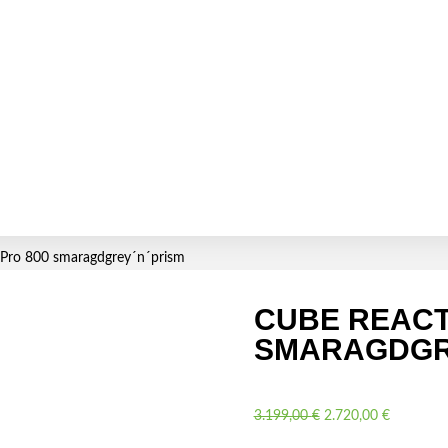
 Pro 800 smaragdgrey´n´prism
CUBE REACT
SMARAGDGR
Le
Le
3.199,00
€
2.720,00
€
prix
prix