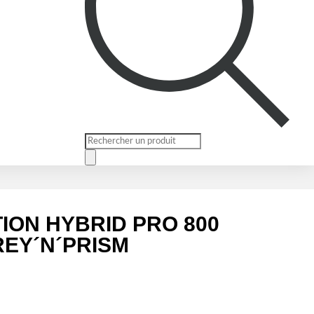
Recherche
de
produits
ION HYBRID PRO 800
EY´N´PRISM