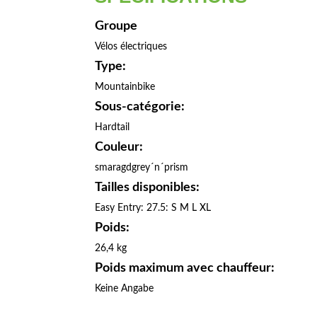
Groupe
Vélos électriques
Type:
Mountainbike
Sous-catégorie:
Hardtail
Couleur:
smaragdgrey´n´prism
Tailles disponibles:
Easy Entry: 27.5: S M L XL
Poids:
26,4 kg
Poids maximum avec chauffeur:
Keine Angabe