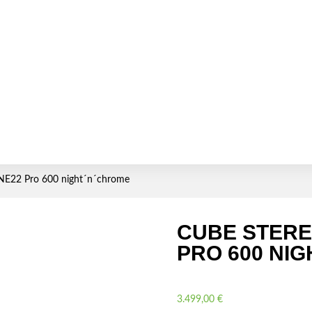
NE22 Pro 600 night´n´chrome
CUBE STERE
PRO 600 NI
3.499,00
€