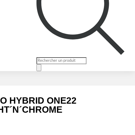
Recherche
de
produits
O HYBRID ONE22
GHT´N´CHROME