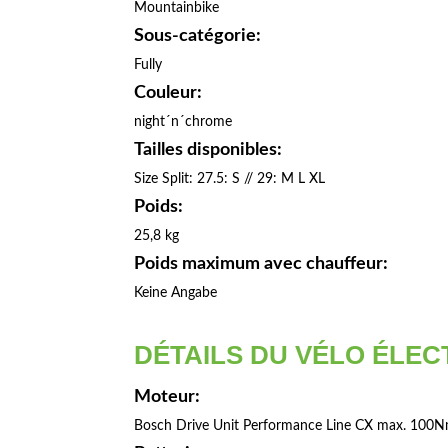
Mountainbike
Sous-catégorie:
Fully
Couleur:
night´n´chrome
Tailles disponibles:
Size Split: 27.5: S // 29: M L XL
Poids:
25,8 kg
Poids maximum avec chauffeur:
Keine Angabe
DÉTAILS DU VÉLO ÉLEC
Moteur:
Bosch Drive Unit Performance Line CX max. 100