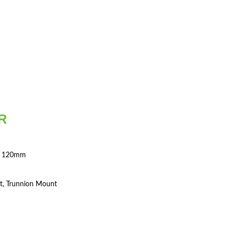
R
m, 120mm
t, Trunnion Mount