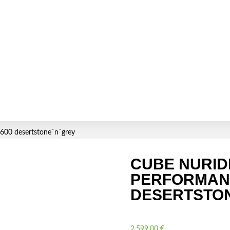
600 desertstone´n´grey
CUBE NURID
PERFORMAN
DESERTSTO
2.599,00
€