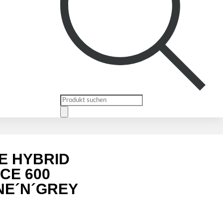
Products
search
E HYBRID
CE 600
NE´N´GREY