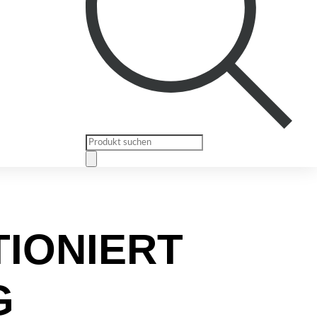
Products
search
TIONIERT
G