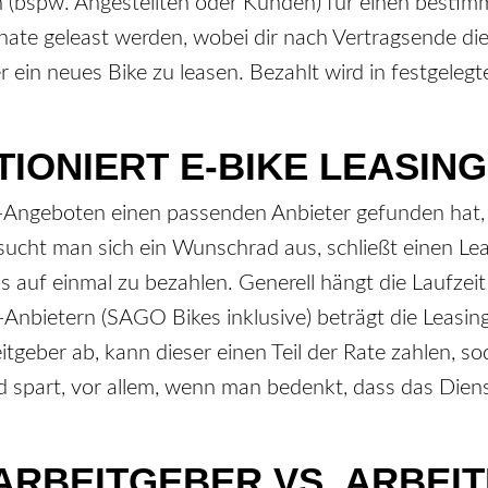
n (bspw. Angestellten oder Kunden) für einen bestim
ate geleast werden, wobei dir nach Vertragsende die 
 ein neues Bike zu leasen. Bezahlt wird in festgele
IONIERT E-BIKE LEASING
-Angeboten einen passenden Anbieter gefunden hat, 
ucht man sich ein Wunschrad aus, schließt einen Lea
eis auf einmal zu bezahlen. Generell hängt die Laufzei
g-Anbietern (SAGO Bikes inklusive) beträgt die Leas
tgeber ab, kann dieser einen Teil der Rate zahlen, s
ld spart, vor allem, wenn man bedenkt, dass das Die
 ARBEITGEBER VS. ARBE