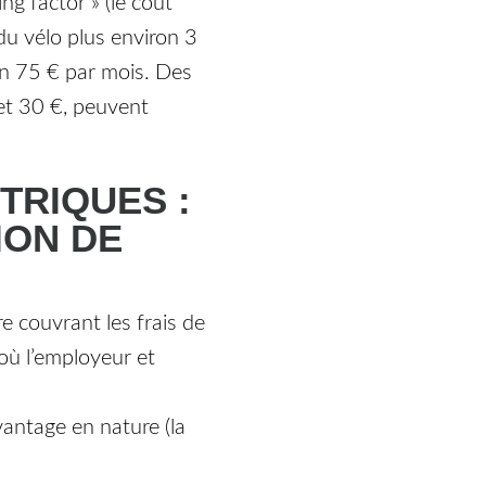
ng factor » (le coût
du vélo plus environ 3
on 75 € par mois. Des
 et 30 €, peuvent
TRIQUES :
ION DE
e couvrant les frais de
 où l’employeur et
vantage en nature (la